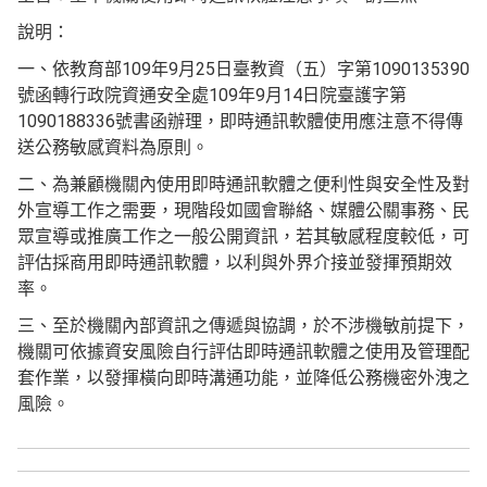
說明：
一、依教育部109年9月25日臺教資（五）字第1090135390
號函轉行政院資通安全處109年9月14日院臺護字第
1090188336號書函辦理，即時通訊軟體使用應注意不得傳
送公務敏感資料為原則。
二、為兼顧機關內使用即時通訊軟體之便利性與安全性及對
外宣導工作之需要，現階段如國會聯絡、媒體公關事務、民
眾宣導或推廣工作之一般公開資訊，若其敏感程度較低，可
評估採商用即時通訊軟體，以利與外界介接並發揮預期效
率。
三、至於機關內部資訊之傳遞與協調，於不涉機敏前提下，
機關可依據資安風險自行評估即時通訊軟體之使用及管理配
套作業，以發揮橫向即時溝通功能，並降低公務機密外洩之
風險。