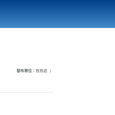
國立北門高級中學
縣市立改善校園環境計畫專區
北門高中合作社
發布單位：
教務處
|