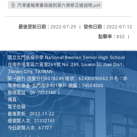
汽車運輸業審核細則第六條修正總說明.pdf
最後更新日期：
2022-07-29
|
發佈日期：
2022-07-13
點擊率：
853
|
國立北門高級中學 National Beimen Senior High School
台南市佳里區六安里269號 No. 269, Liuann Li, Jiali Dist.,
Tainan City, TAIWAN
第一銀行 佳里分行0076249 帳號：62430090062 戶名：中
等學校基金-北門高中401專戶 統編：74504300
聯絡電話
06-7222150
|
傳真
電子信箱
最後更新
2022-11-22
總瀏覽人次
21332161
今日瀏覽人次
67727