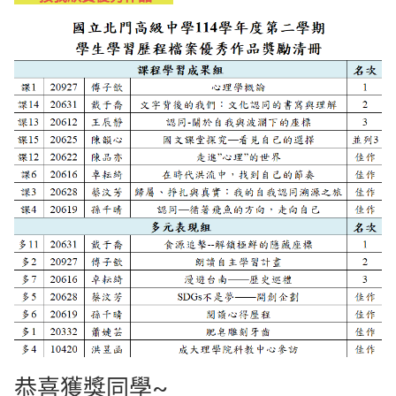
恭喜獲獎同學~