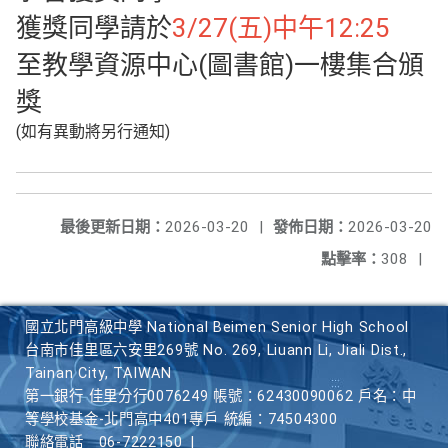
獲獎同學請於
3/27(五)中午12:25
至教學資源中心(圖書館)一樓集合頒
獎
(如有異動將另行通知)
最後更新日期：
2026-03-20
|
發佈日期：
2026-03-20
點擊率：
308
|
國立北門高級中學 National Beimen Senior High School
台南市佳里區六安里269號 No. 269, Liuann Li, Jiali Dist.,
Tainan City, TAIWAN
第一銀行 佳里分行0076249 帳號：62430090062 戶名：中
等學校基金-北門高中401專戶 統編：74504300
聯絡電話
06-7222150
|