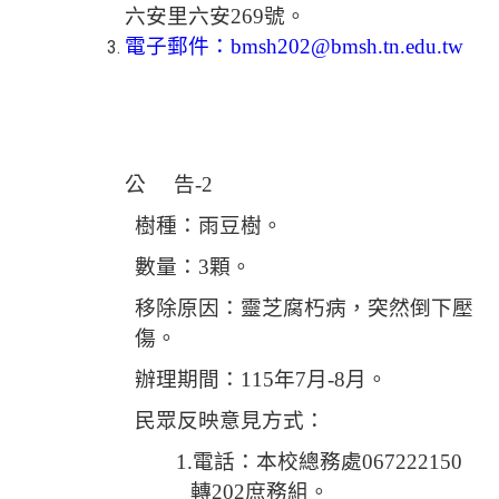
六安里六安
269
號。
電子郵件：
bmsh202@bmsh.tn.edu.tw
公
告-2
樹種：雨豆樹。
數量：
3
顆。
移除原因：靈芝腐朽病，突然倒下壓
傷。
辦理期間：
115
年
7
月
-8
月。
民眾反映意見方式：
1.
電話：本校總務處
067222150
轉
202
庶務組。