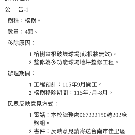
公
告-1
樹種：榕樹。
數量：
4
顆。
移除原因：
榕樹竄根破壞球場
(
截根牆無效
)
。
整修為多功能球場地坪整修工程。
辦理期間：
工程預計：
115
年
9
月開工。
榕樹移除期間：
115
年
7
月
-8
月。
民眾反映意見方式：
電話：本校總務處
067222150
轉
202
庶
務組。
書件：反映意見請寄送台南市佳里區