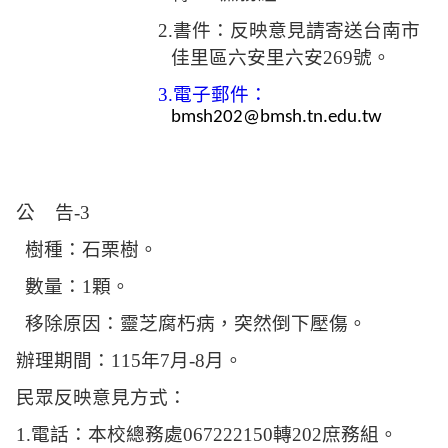
2.
書件：反映意見請寄送台南市
佳里區六安里六安
269
號。
3.
電子郵件：
bmsh202@bmsh.tn.edu.tw
公
告-3
樹種：石栗樹。
數量：
1
顆。
移除原因：靈芝腐朽病，突然倒下壓傷。
辦理期間：
115
年
7
月
-8
月。
民眾反映意見方式：
1.
電話：本校總務處
067222150
轉
202
庶務組。