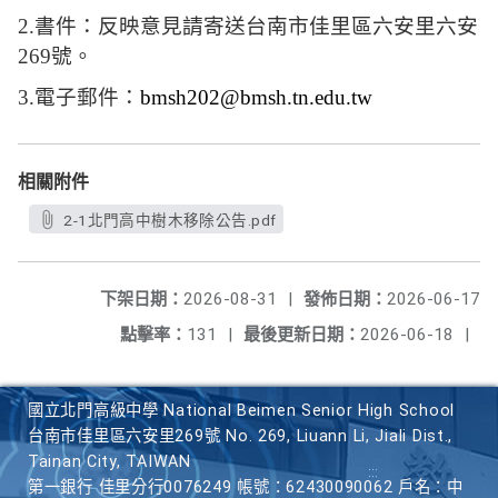
2.
書件：反映意見請寄送台南市佳里區六安里六安
269
號。
3.
電子郵件：
bmsh202@bmsh.tn.edu.tw
相關附件
2-1北門高中樹木移除公告.pdf
下架日期：
2026-08-31
|
發佈日期：
2026-06-17
點擊率：
131
|
最後更新日期：
2026-06-18
|
國立北門高級中學 National Beimen Senior High School
台南市佳里區六安里269號 No. 269, Liuann Li, Jiali Dist.,
Tainan City, TAIWAN
第一銀行 佳里分行0076249 帳號：62430090062 戶名：中