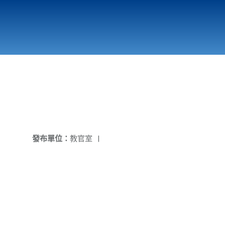
國立北門高級中學
縣市立改善校園環境計畫專區
北門高中合作社
發布單位：
教官室
|