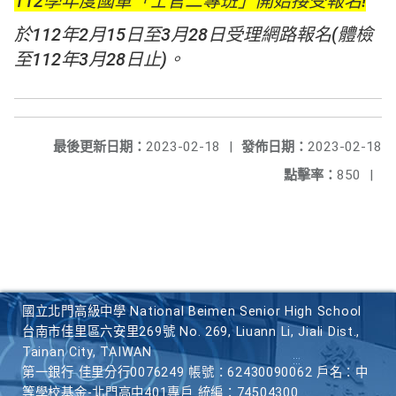
112學年度國軍「士官二專班」開始接受報名!
於112年2月15日至3月28日受理網路報名(體檢
至112年3月28日止)。
最後更新日期：
2023-02-18
|
發佈日期：
2023-02-18
點擊率：
850
|
國立北門高級中學 National Beimen Senior High School
台南市佳里區六安里269號 No. 269, Liuann Li, Jiali Dist.,
Tainan City, TAIWAN
第一銀行 佳里分行0076249 帳號：62430090062 戶名：中
等學校基金-北門高中401專戶 統編：74504300