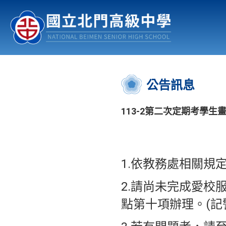
認識北中
行事曆
公佈欄
:::
公告訊息
113-2第二次定期考學生
1.依教務處相關規
2.請尚未完成愛校
點第十項辦理。(記