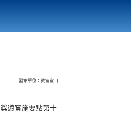
國立北門高級中學
縣市立改善校園環境計畫專區
北門高中合作社
發布單位：
教官室
|
生獎懲實施要點第十