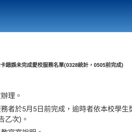
行政與教學單位
相關連結
畫卡錯誤未完成愛校服務名單(0328統計，0505前完成)
定辦理。
服務者於5月5日前完成，逾時者依本校學
告乙次)。