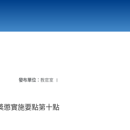
國立北門高級中學
縣市立改善校園環境計畫專區
北門高中合作社
發布單位：
教官室
|
生獎懲實施要點第十點