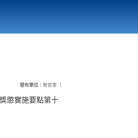
國立北門高級中學
縣市立改善校園環境計畫專區
北門高中合作社
發布單位：
教官室
|
生獎懲實施要點第十