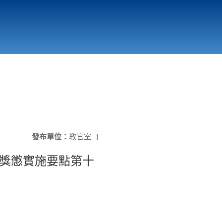
國立北門高級中學
縣市立改善校園環境計畫專區
北門高中合作社
發布單位：
教官室
|
生獎懲實施要點第十