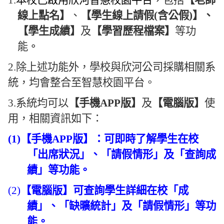
1.
本校已啟用欣河智慧校園平台，
包括
【老師
線上點名】
、
【學生線上請假
(
含公假
)
】、
【學生成績】
及
【學習歷程檔案】
等功
能
。
2.
除上述功能外，學校與欣河公司採購相關系
統，均會整合至智慧校園平台。
3.
系統均可以
【手機
APP
版】
及
【電腦版】
使
用，相關資訊如下：
(1)
【手機
APP
版】：可即時了解學生在校
「出席狀況」、「請假情形」及「查詢成
績」等功能。
(2)
【電腦版】可查詢學生詳細在校「成
績」、「缺曠統計」及「請假情形」等功
能。