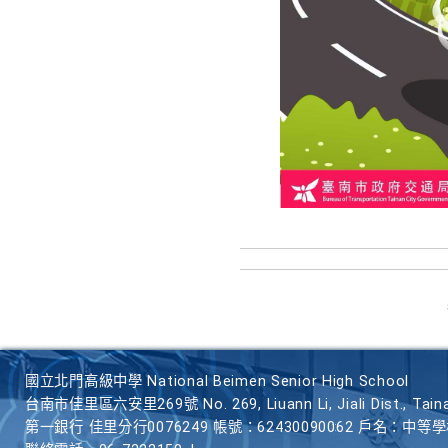
國立北門高級中學 National Beimen Senior High School
台南市佳里區六安里269號 No. 269, Liuann Li, Jiali Dist., Taina
第一銀行 佳里分行0076249 帳號：62430090062 戶名：中等