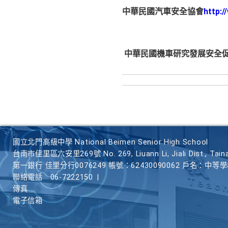
中華民國汽車安全協會
http:
中華民國機車研究發展安全
國立北門高級中學 National Beimen Senior High School
台南市佳里區六安里269號 No. 269, Liuann Li, Jiali Dist., Taina
第一銀行 佳里分行0076249 帳號：62430090062 戶名：中等
聯絡電話
06-7222150
|
傳真
電子信箱