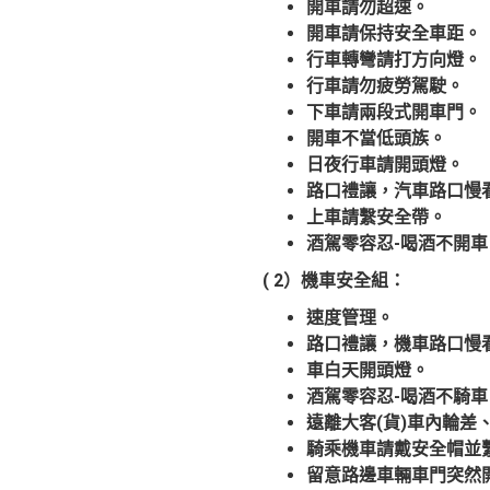
開車請勿超速。
開車請保持安全車距。
行車轉彎請打方向燈。
行車請勿疲勞駕駛。
下車請兩段式開車門。
開車不當低頭族。
日夜行車請開頭燈。
路口禮讓，汽車路口慢
上車請繫安全帶。
酒駕零容忍-喝酒不開
( 2）機車安全組：
速度管理。
路口禮讓，機車路口慢
車白天開頭燈。
酒駕零容忍-喝酒不騎車
遠離大客(貨)車內輪差
騎乘機車請戴安全帽並
留意路邊車輛車門突然