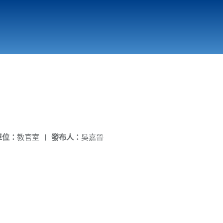
國立北門高級中學
縣市立改善校園環境計畫專區
北門高中合作社
單位：
教官室
|
發布人：
吳嘉晉