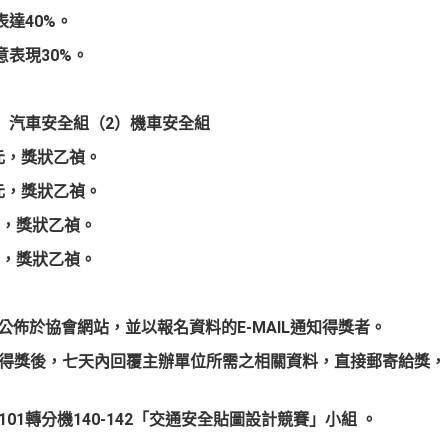
達40%。
表現30%。
1）汽車安全組（2）機車安全組
元，
獎狀乙禎
。
元，
獎狀乙禎
。
，
獎狀乙禎
。
，
獎狀乙禎
。
前公佈於協會網站，並以報名資料的E-MAIL通知得獎者。
通知得獎後，七天內回覆主辦單位所需之相關資料，直接郵寄給獎，
05-1101轉分機140-142「交通安全貼圖設計競