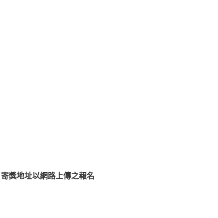
 寄獎地址以網路上傳之報名
賽」小組 。