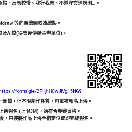
戴安全帽、反應較慢、我行我素、不遵守交通規則…。
Coreldraw 等向量繪圖軟體繪製
。
檔及AI檔(得獎後傳給主辦單位)。
https://forms.gle/2FHjhHCwJiVg15NG9
一圖檔
，
但不限創作件數
，
可重複報名上傳。
傳報名 (上限3M)
，始符合參賽資格。
後，直接將作品上傳至指定位置即完成報名。