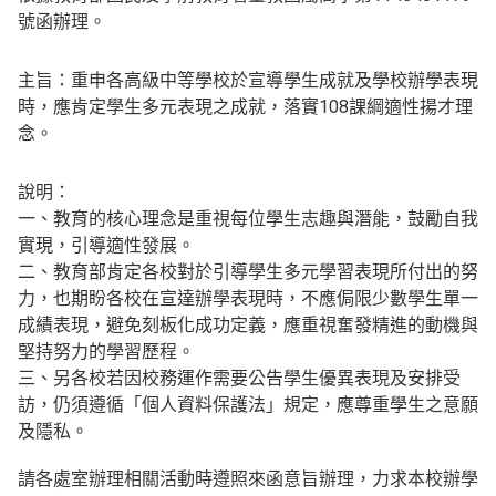
號函辦理。
主旨：重申各高級中等學校於宣導學生成就及學校辦學表現
時，應肯定學生多元表現之成就，落實108課綱適性揚才理
念。
說明：
一、教育的核心理念是重視每位學生志趣與潛能，鼓勵自我
實現，引導適性發展。
二、教育部肯定各校對於引導學生多元學習表現所付出的努
力，也期盼各校在宣達辦學表現時，不應侷限少數學生單一
成績表現，避免刻板化成功定義，應重視奮發精進的動機與
堅持努力的學習歷程。
三、另各校若因校務運作需要公告學生優異表現及安排受
訪，仍須遵循「個人資料保護法」規定，應尊重學生之意願
及隱私。
請各處室辦理相關活動時遵照來函意旨辦理，力求本校辦學