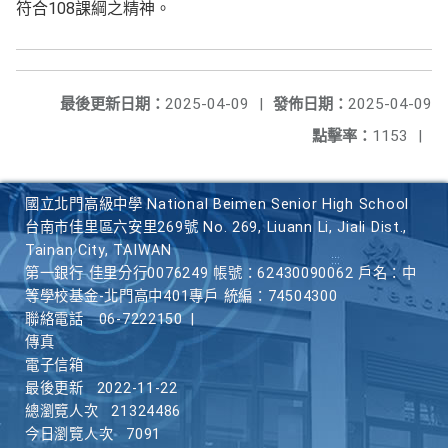
符合108課綱之精神。
最後更新日期：
2025-04-09
|
發佈日期：
2025-04-09
點擊率：
1153
|
國立北門高級中學 National Beimen Senior High School
台南市佳里區六安里269號 No. 269, Liuann Li, Jiali Dist.,
Tainan City, TAIWAN
第一銀行 佳里分行0076249 帳號：62430090062 戶名：中
等學校基金-北門高中401專戶 統編：74504300
聯絡電話
06-7222150
|
傳真
電子信箱
最後更新
2022-11-22
總瀏覽人次
21324486
今日瀏覽人次
7091