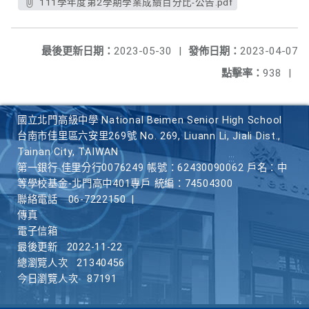
111學年度第2學期學業成績百分比-公告.pdf
最後更新日期：
2023-05-30
|
發佈日期：
2023-04-07
點擊率：
938
|
國立北門高級中學 National Beimen Senior High School
台南市佳里區六安里269號 No. 269, Liuann Li, Jiali Dist.,
Tainan City, TAIWAN
第一銀行 佳里分行0076249 帳號：62430090062 戶名：中
等學校基金-北門高中401專戶 統編：74504300
聯絡電話
06-7222150
|
傳真
電子信箱
最後更新
2022-11-22
總瀏覽人次
21340456
今日瀏覽人次
87191