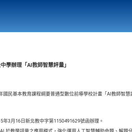
行政與教學單位
相關連結
級中學辦理「AI教師智慧評量」
二年國民基本教育課程綱要普通型數位前導學校計畫「AI教師智
年3月16日新北教中字第1150491629號函辦理。
AI 於教學評量之應用模式，強化運用人工智慧輔助命題、解題