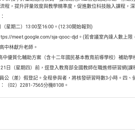
流程，提升評量效度與教學精準度，促進數位科技融入課程，深
：
（星期二）13:00至16:00。(12:30開始報到)
ps://meet.google.com/sja-qooc-djd。(若會議室內
山高中林獻升老師。
年度受高中優質化輔助方案（含十二年國民基本教育前導學校）補助
5月21日（星期四）前，逕登入教育部全國教師在職進修研習網(課程代
與人員公（差）假登記。全程參與者，將核發研習時數3小時。四
2）2281-7565分機8108。