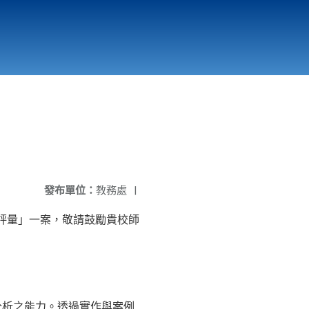
國立北門高級中學
縣市立改善校園環境計畫專區
北門高中合作社
發布單位：
教務處
|
慧評量」一案，敬請鼓勵貴校師
分析之能力。透過實作與案例