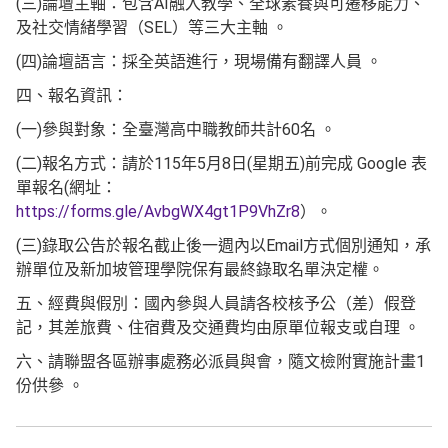
(三)論壇主軸：包含AI融入教學、全球素養與可遷移能力、
及社交情緒學習（SEL）等三大主軸 。
(四)論壇語言：採全英語進行，現場備有翻譯人員 。
四、報名資訊：
(一)參與對象：全臺灣高中職教師共計60名 。
(二)報名方式：請於115年5月8日(星期五)前完成 Google 表
單報名(網址：
https://forms.gle/AvbgWX4gt1P9VhZr8
）。
(三)錄取公告於報名截止後一週內以Email方式個別通知，承
辦單位及新加坡管理學院保有最終錄取名單決定權。
五、經費與假別：國內參與人員請各校核予公（差）假登
記，其差旅費、住宿費及交通費均由原單位報支或自理 。
六、請聯盟各區辦事處務必派員與會，隨文檢附實施計畫1
份供參 。