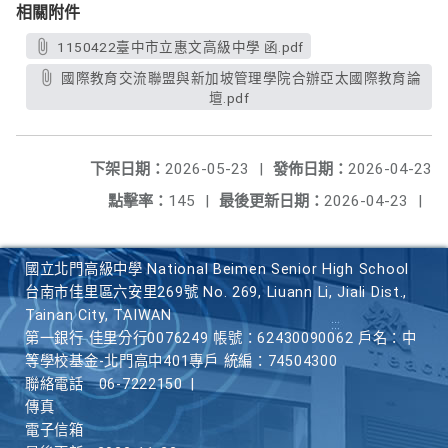
相關附件
1150422臺中市立惠文高級中學 函.pdf
國際教育交流聯盟與新加坡管理學院合辦亞太國際教育論
壇.pdf
下架日期：
2026-05-23
|
發佈日期：
2026-04-23
點擊率：
145
|
最後更新日期：
2026-04-23
|
國立北門高級中學 National Beimen Senior High School
台南市佳里區六安里269號 No. 269, Liuann Li, Jiali Dist.,
Tainan City, TAIWAN
第一銀行 佳里分行0076249 帳號：62430090062 戶名：中
等學校基金-北門高中401專戶 統編：74504300
聯絡電話
06-7222150
|
傳真
電子信箱