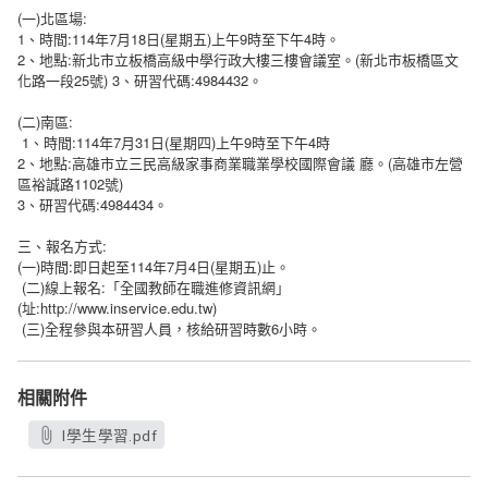
(一)北區場:
1、時間:114年7月18日(星期五)上午9時至下午4時。
2、地點:新北市立板橋高級中學行政大樓三樓會議室。(新北市板橋區文
化路一段25號) 3、研習代碼:4984432。
(二)南區:
1、時間:114年7月31日(星期四)上午9時至下午4時
2、地點:高雄市立三民高級家事商業職業學校國際會議 廳。(高雄市左營
區裕誠路1102號)
3、研習代碼:4984434。
三、報名方式:
(
)
:
114
7
4
(
)
一
時間
即日起至
年
月
日
星期五
止。
(
)
:
二
線上報名
「全國教師在職進修資訊網」
(
:http://www.inservice.edu.tw)
址
(
)
6
三
全程參與本研習人員，核給研習時數
小時。
相關附件
l學生學習.pdf