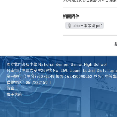
四
報名方式
即日起至
月
日
星期
相關附件
shis日本帝國.pdf
國立北門高級中學 National Beimen Senior High School
台南市佳里區六安里269號 No. 269, Liuann Li, Jiali Dist., Taina
第一銀行 佳里分行0076249 帳號：62430090062 戶名：中等
聯絡電話
06-7222150
|
傳真
電子信箱