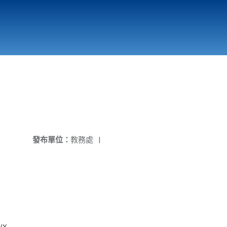
國立北門高級中學
縣市立改善校園環境計畫專區
北門高中合作社
發布單位：
教務處
|
0VX