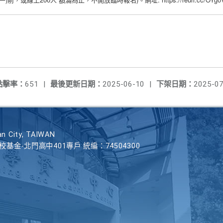
一
前，或線上
人
額滿為止，不開放臨時報名
。網址
點擊率：
651
|
最後更新日期：
2025-06-10
|
下架日期：
2025-07
n City, TAIWAN
學校基金-北門高中401專戶 統編：74504300