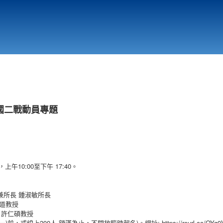
行政與教學單位
相關連結
國二戰動員專題
，上午10:00至下午 17:40。
。
兼所長 鍾淑敏所長
繼道教授
 許仁碩教授
)
200
)
: https://reurl.cc/OYg