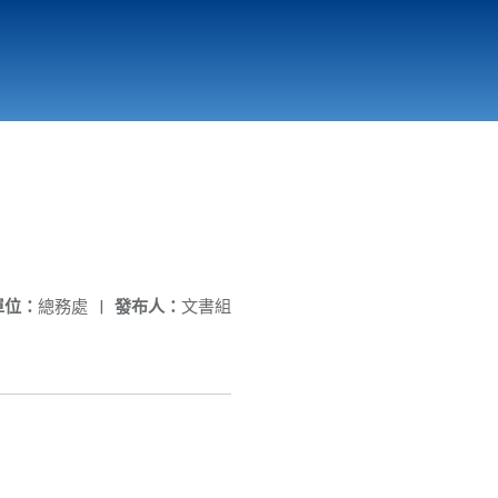
國立北門高級中學
縣市立改善校園環境計畫專區
北門高中合作社
單位：
總務處
|
發布人：
文書組