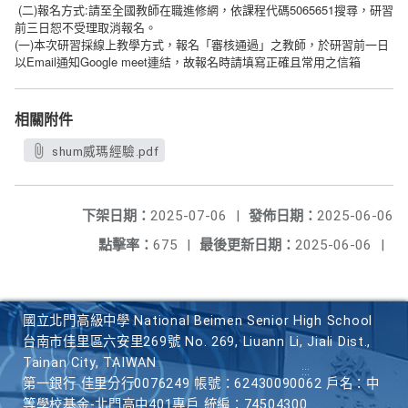
(二)報名方式:請至全國教師在職進修網，依課程代碼5065651搜尋，研習
前三日恕不受理取消報名。
(
)
一
本次研習採線上教學方式，報名「審核通過」之教師，
於研習前一日
Email
Google meet
以
通知
連結，故報名時
請填寫正確且常用之信箱
相關附件
shum威瑪經驗.pdf
下架日期：
2025-07-06
|
發佈日期：
2025-06-06
點擊率：
675
|
最後更新日期：
2025-06-06
|
國立北門高級中學 National Beimen Senior High School
台南市佳里區六安里269號 No. 269, Liuann Li, Jiali Dist.,
Tainan City, TAIWAN
第一銀行 佳里分行0076249 帳號：62430090062 戶名：中
等學校基金-北門高中401專戶 統編：74504300