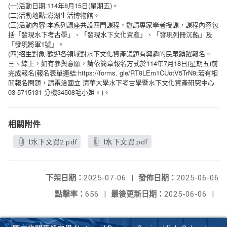
(一)活動日期:114年8月15日(星期五)。
(二)活動地點:澎湖生活博物館。
(三)活動內容:本系列講座共設四門課程，邀請專家學者授課，課程內容包
括「發現水下考古學」、「發現水下文化資產」、「發現列冊沉船」及
「發現將軍1號」。
(四)招生對象:歡迎各領域對水下文化資產議題有興趣的民眾踴躍報名。
三、綜上，如有參與意願，請依簡章報名方式於114年7月18日(
)
星期五
前
(
:https://forms. gle/RT9LEm1CUotV5TrN9;
完成報名
報名表單連結
若有相
關報名問題，請電洽國立
清華大學水下考古學暨水下文化資產研究中心
03-5715131
34508
)
分機
毛小姐。
。
相關附件
l水下文資2.pdf
l水下文資.pdf
下架日期：
2025-07-06
|
發佈日期：
2025-06-06
點擊率：
656
|
最後更新日期：
2025-06-06
|