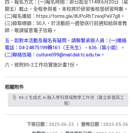
四、報名方式：(一)報名時間：即日起至114年6月20日（星
期五）截止，全程參與者，本校將於研習後核發研習時數。
(二)報名連結：https://forms.gle/8UPoRhTzwxjPaV7g8。
(三)錄取總額：50人，於活動前一週發送行前通知給與會教
師，敬請留意電子信箱。
五、如對本活動及報名有疑問，請聯繫承辦人員：(一)連絡
電話：04-24875199轉161（王先生）、636（葉小姐）。
(二)聯絡信箱：culture099@mail.dali.tc.edu.tw。
六、檢附B5-2工作坊實施計畫1份。
相關附件
B5-2 生成式 AI 融入學科領域教學工作坊（國立新營高工
場）
下架日期：
2025-06-25
|
發佈日期：
2025-05-26