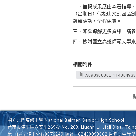
二、旨揭成果展由本署指導、國
（星期日）假松山文創園區創
體驗活動，全程免費。
三、如欲瞭解更多資訊，請參考新興科
四、檢附國立高雄師範大學來
相關附件
A09030000E_1140049386
國立北門高級中學 National Beimen Senior High School
台南市佳里區六安里269號 No. 269, Liuann Li, Jiali Dist., Taina
第一銀行 佳里分行0076249 帳號：62430090062 戶名：中等