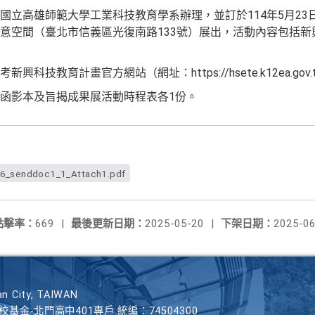
立高雄師範大學工業科技教育學系辦理，並訂於114年5月23日（
意空間（臺北市信義區光復南路133號）展出，活動內容包括新
技教育計畫官方網站（網址：https://hsete.k12ea.gov.
函影本及旨揭成果展活動時程表各1份。
_senddoc1_1_Attach1.pdf
點擊率：
669
|
最後更新日期：
2025-05-20
|
下架日期：
2025-06
n City, TAIWAN
學校基金-北門高中401專戶 統編：74504300