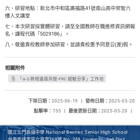
六、研習地點：新北市中和區廣福路41號南山高中崇智六
樓人文講堂
七、本次研習採實體研習，請至全國教師在職進修資訊網報
名，課程代碼「5029186」。
八、敬邀貴校教師參加研習，並請貴校惠予同意公(差)假。
相關附件
「α-2-跨校遠距共授-FRC 經驗分享」工作坊
下架日期：
2025-06-19
|
發佈日期：
2025-05-20
點擊率：
755
|
最後更新日期：
2025-05-20
|
國立北門高級中學 National Beimen Senior High School
台南市佳里區六安里269號 No. 269, Liuann Li, Jiali Dist.,