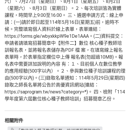
六）、7月27日（星期日）、8月1日（星期五）、8月2日
（星期六）、8月3日（星期日）。２、每次培訓皆為實體
課程，時間早上9:00至16:00。 三、遴選申請方式：線上申
請：(一)請於即日起至114年5月16日(星期五)前，逾時不
候。完整填寫個人資料於線上表單，表單連結：
https://forms.gle/wbyxkkpW9e1De1AAA。(二)資料提交：
申請者請填寫招募簡章中【附件二】數位 核心種子教師培
訓報名表，並將報名表儲存為PDF 檔 案，在填寫線上報名
表單時，於表單指定欄位中上傳 報名表(勿超過10MB)。報
名表中需要詳加說明的內容 有：１、目前個人在數位教學
的應用經驗(500字以內）。２、參與數位種子培訓課程的理
由(500字以內)。(三)錄取名單通知：114年5月29日(星期四)
錄取之師長名單將公告於高優資訊網站(連結：
https://saprogram.tw/news?category=*)。 四、檢附「114
學年度第六屆數位核心種子教師培訓」招募簡章乙份。
相關附件