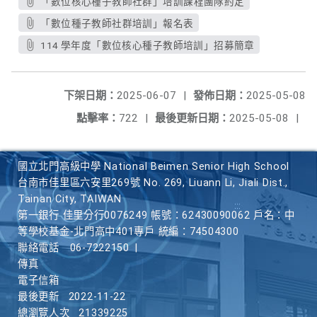
「數位核心種子教師社群」培訓課程團隊約定
「數位種子教師社群培訓」報名表
114 學年度「數位核心種子教師培訓」招募簡章
下架日期：
2025-06-07
|
發佈日期：
2025-05-08
點擊率：
722
|
最後更新日期：
2025-05-08
|
國立北門高級中學 National Beimen Senior High School
台南市佳里區六安里269號 No. 269, Liuann Li, Jiali Dist.,
Tainan City, TAIWAN
第一銀行 佳里分行0076249 帳號：62430090062 戶名：中
等學校基金-北門高中401專戶 統編：74504300
聯絡電話
06-7222150
|
傳真
電子信箱
最後更新
2022-11-22
總瀏覽人次
21339225