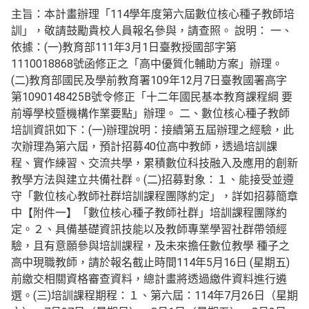
主旨：本計畫辦理「114學年度第六屆數位核心種子教師培
訓」，敬請鼓勵貴校人員報名參與，請查照。 說明： 一、
依據：(一)教育部111年3月1日臺教授國部字第
1110018868號函修正之「高中優質化輔助方案」辦理。
(二)教育部國民及學前教育署109年12月7日臺教國署高字
第1090148425B號令修正「十二年國民基本教育課程綱 要
前導學校暨機構作業要點」辦理。 二、數位核心種子教師
培訓資訊如下：(一)辦理說明：接續第五屆辦理之經驗，此
次辦理為第六屆，預計招募40位高中教師，透過培訓課
程、實作練習、交流共學，累積數位科技融入及應用的創新
教學方法與建立共備社群。(二)招募對象：１、能接受並遵
守「數位核心教師社群培訓課程團隊約定」，詳如招募簡章
中【附件一】「數位核心種子教師社群」培訓課程團隊約
定。２、具備基礎資訊技能以及教師專業學習社群帶領經
驗，且有意願參與培訓課程，及未來擔任數位教學 種子之
高中現職教師，請於報名截止時間114年5月16日 (星期五)
前繳交相關資格審查資料，總計畫將透過繳件資料進行遴
選。(三)培訓課程期程：１、第六屆：114年7月26日（星期