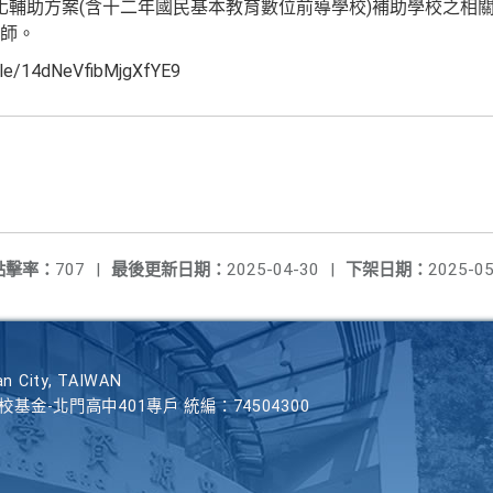
優質化輔助方案(含十二年國民基本教育數位前導學校)補助學校之
師。
e/14dNeVfibMjgXfYE9
點擊率：
707
|
最後更新日期：
2025-04-30
|
下架日期：
2025-05
n City, TAIWAN
學校基金-北門高中401專戶 統編：74504300