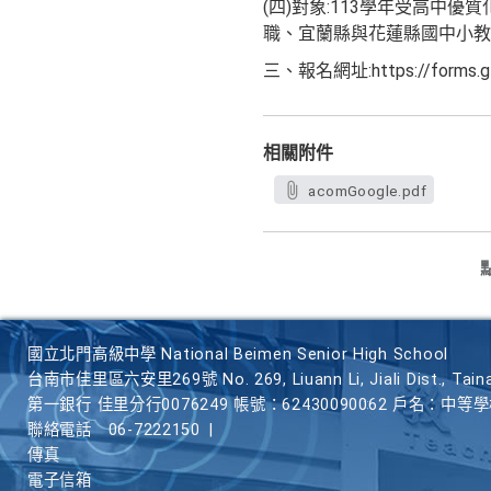
(四)對象:113學年受高中
職、宜蘭縣與花蓮縣國中小教
三、報名網址:https://forms.gl
相關附件
acomGoogle.pdf
國立北門高級中學 National Beimen Senior High School
台南市佳里區六安里269號 No. 269, Liuann Li, Jiali Dist., Taina
第一銀行 佳里分行0076249 帳號：62430090062 戶名：中等
聯絡電話
06-7222150
|
傳真
電子信箱