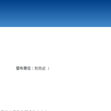
國立北門高級中學
縣市立改善校園環境計畫專區
北門高中合作社
發布單位：
教務處
|