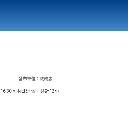
國立北門高級中學
縣市立改善校園環境計畫專區
北門高中合作社
發布單位：
教務處
|
至16:30。兩日研 習，共計12小