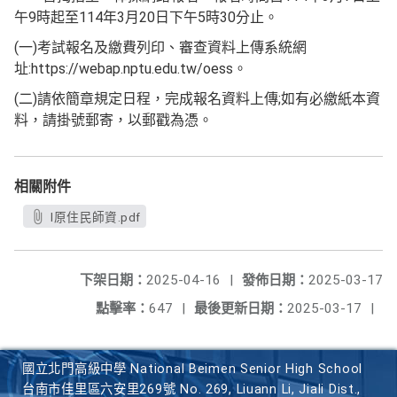
午9時起至114年3月20日下午5時30分止。
(一)考試報名及繳費列印、審查資料上傳系統網
址:https://webap.nptu.edu.tw/oess。
(二)請依簡章規定日程，完成報名資料上傳;如有必繳紙本資
料，請掛號郵寄，以郵戳為憑。
相關附件
l原住民師資.pdf
下架日期：
2025-04-16
|
發佈日期：
2025-03-17
點擊率：
647
|
最後更新日期：
2025-03-17
|
國立北門高級中學 National Beimen Senior High School
台南市佳里區六安里269號 No. 269, Liuann Li, Jiali Dist.,