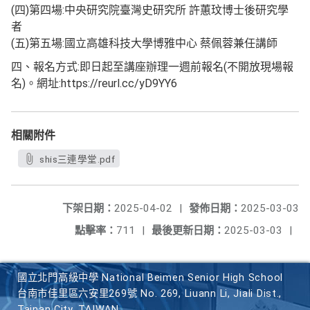
(四)第四場:中央研究院臺灣史研究所 許蕙玟博士後研究學
者
(五)第五場:國立高雄科技大學博雅中心 蔡佩蓉兼任講師
四、報名方式:即日起至講座辦理一週前報名(不開放現場報
名)。網址:https://reurl.cc/yD9YY6
相關附件
shis三連學堂.pdf
下架日期：
2025-04-02
|
發佈日期：
2025-03-03
點擊率：
711
|
最後更新日期：
2025-03-03
|
國立北門高級中學 National Beimen Senior High School
台南市佳里區六安里269號 No. 269, Liuann Li, Jiali Dist.,
Tainan City, TAIWAN