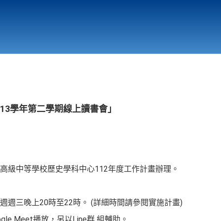
行政與教學單位
相關連結
13學年第二學期線上讀書會」
高級中等學校歷史學科中心112年度工作計畫辦理。
月雙週週三晚上20時至22時。 (詳細時間請參閱實施計畫)
gle Meet播放，另以Line群 組輔助。