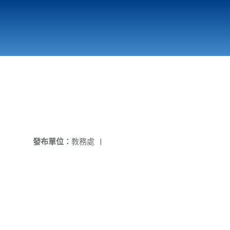
國立北門高級中學
縣市立改善校園環境計畫專區
北門高中合作社
發布單位：
教務處
|