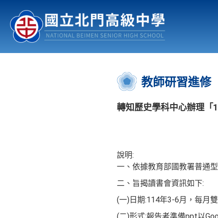
認識北中
行事曆
公佈欄
:::
教師研習進修
轉知歷史學科中心辦理「1
說明:
一、依據教育部國教署普通型
二、旨揭讀書會資訊如下:
(一)日期:114年3-6月，每
(二)形式:報告者準備ppt以Goo