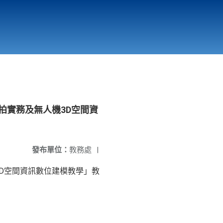
國立北門高級中學
縣市立改善校園環境計畫專區
北門高中合作社
拍實務及無人機3D空間資
發布單位：
教務處
|
3D空間資訊數位建模教學」教