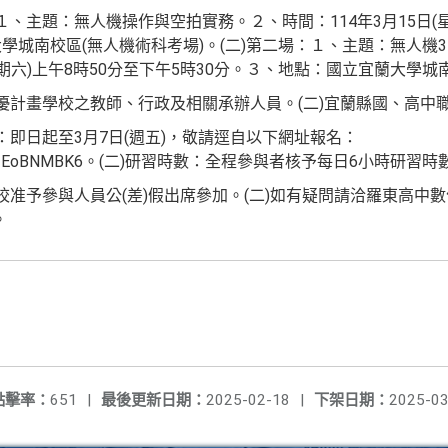
１、主題：無人機操作與空拍實務。２、時間：114年3月15日(星
學城南校區(無人機術科考場)。(二)第二場：１、主題：無人機
星期六)上午8時50分至下午5時30分。３、地點：國立宜蘭大學城
高優計畫學校之教師、行政及相關承辦人員。(二)宜蘭縣國、高中
：即日起至3月7日(週五)，敬請逕自以下網址報名：
MjQu3xU13EoBNMBK6。(二)研習時數：全程參與者核予每日6小時研習時
校准予參與人員公(差)假出席參加。(二)如有疑問請洽羅東高中
。
點擊率：
651
|
最後更新日期：
2025-02-18
|
下架日期：
2025-03