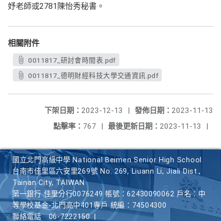
妤老師或2781陳怡秀秘書。
相關附件
0011817_研討會時間表.pdf
0011817_德明財經科技大學交通資訊.pdf
下架日期：
2023-12-13
|
發佈日期：
2023-11-13
點擊率：
767
|
最後更新日期：
2023-11-13
|
國立北門高級中學 National Beimen Senior High School
台南市佳里區六安里269號 No. 269, Liuann Li, Jiali Dist.,
Tainan City, TAIWAN
第一銀行 佳里分行0076249 帳號：62430090062 戶名：中
等學校基金-北門高中401專戶 統編：74504300
聯絡電話
06-7222150
|