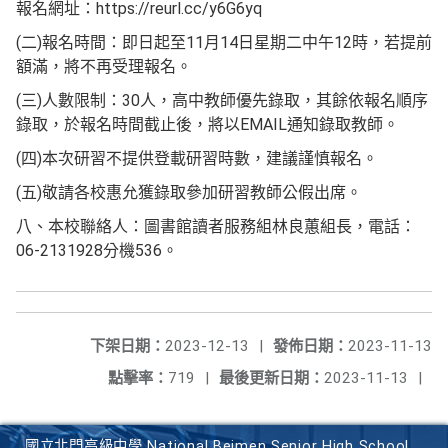
報名網址：https://reurl.cc/y6G6yq
(二)報名時間：即日起至11月14日星期二中午12時，若提前
額滿，將不再受理報名。
(三)人數限制：30人，高中教師優先錄取，其餘依報名順序
錄取，於報名時間截止後，將以EMAIL通知錄取教師。
(四)本次研習不提供登載研習時數，建議謹慎報名。
(五)敬請各校惠允獲錄取參加研習教師公假出席。
八、本校聯絡人：圖書館讀者服務組林良蕙組長，電話：
06-2131928分機536。
下架日期：
2023-12-13
|
發佈日期：
2023-11-13
點擊率：
719
|
最後更新日期：
2023-11-13
|
國立北門高級中學 National Beimen Senior High School