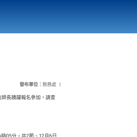
國立北門高級中學
縣市立改善校園環境計畫專區
北門高中合作社
發布單位：
教務處
|
單位師長踴躍報名參加，請查
16時05分，共2節、12月6日