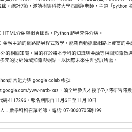
分，共2節，總計7節，邀請樹德科技大學石鵬翔老師，主題「python
HTML介紹與網頁節點，Python 爬蟲套件介紹。
理：金融主題的網路爬蟲程式教學，能夠自動抓取網路上豐富的金
科外的相關知識，目的在於將本學科的知識與金融等相關知識做
多元的財經領域知識與觀點，以因應未來生涯發展所需。
n語言能力與 google colab 帳號
et.google.com/yww-natb-xaz，須全程參與才授予7小時研習時
碼4117296，報名期限自11月6日至11月10日
數學科科召羅老師，電話: 07-8060705轉199