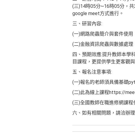
(三)14時05分~16時05
google meet方式進行。
三、研習內容:
(一)網路爬蟲簡介與套件使用：
(二)金融資訊爬蟲與數據處
四、預期效應:提升教師本學
目課程，更提供學生更客觀與
五、報名注意事項:
(一)報名的老師須具備基礎pytho
(二)此為線上課程https://me
(三)全國教師在職進修網課程代
六、如有相關問題，請洽辦理人：