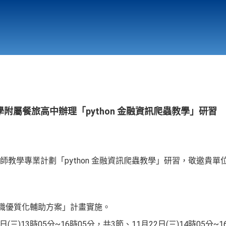
行政與教學單位
相關連結
附屬餐旅高中辦理「python 金融資訊爬蟲教學」研習
師教學專業計劃「python 金融資訊爬蟲教學」研習，敬邀貴
高職優質化輔助方案」計畫實施。
(三)13時05分~16時05分，共3節、11月22日(三)14時05分~