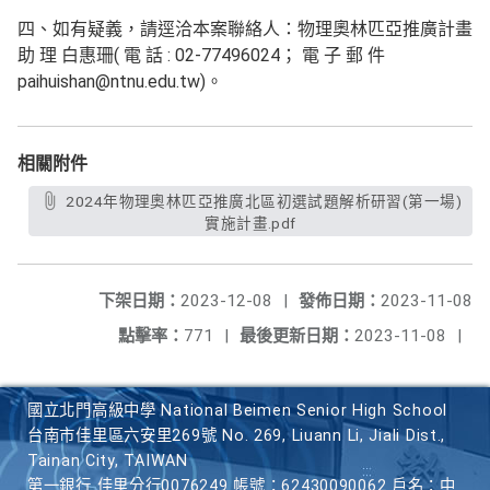
四、如有疑義，請逕洽本案聯絡人：物理奧林匹亞推廣計畫
助 理 白惠珊( 電 話 : 02-77496024； 電 子 郵 件
paihuishan@ntnu.edu.tw)。
相關附件
2024年物理奧林匹亞推廣北區初選試題解析研習(第一場)
實施計畫.pdf
下架日期：
2023-12-08
|
發佈日期：
2023-11-08
點擊率：
771
|
最後更新日期：
2023-11-08
|
國立北門高級中學 National Beimen Senior High School
台南市佳里區六安里269號 No. 269, Liuann Li, Jiali Dist.,
Tainan City, TAIWAN
第一銀行 佳里分行0076249 帳號：62430090062 戶名：中