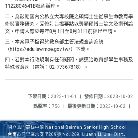
1122804641B號函辦理。
二、為鼓勵國內公私立大專校院之碩博士生從事生命教育學
術與實務研究，爰修訂旨揭要點以獎勵碩博士論文及期刊論
文，申請人應於每年8月1日至8月31日前提出申請。
三、本案電子檔得於教育部主管法規查詢系統
（https://edu.law.moe.gov.tw/）下載。
四、若對本行政規則有任何疑問，請逕洽教育部學生事務及
特殊教育司（電話：02-77367818）。
下架日期：
2023-11-01
|
發佈日期：
2023-10-02
點擊率：
756
|
最後更新日期：
2023-10-02
|
國立北門高級中學 National Beimen Senior High School
台南市佳里區六安里269號 No. 269, Liuann Li, Jiali Dist.,