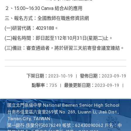
２、15:00~16:30 Canva 結合AI的應用
三、報名方式：全國教師在職進修資訊網
(一)研習代碼：4029188。
(二)報名時間：即日起至112年10月31日(星期二)止。
(三)備註：審查通過者，將於研習三天前寄發會議室連結。
下架日期：
2023-10-19
|
發佈日期：
2023-09-19
點擊率：
735
|
最後更新日期：
2023-09-19
|
國立北門高級中學 National Beimen Senior High School
台南市佳里區六安里269號 No. 269, Liuann Li, Jiali Dist.,
Tainan City, TAIWAN
第一銀行 佳里分行0076249 帳號：62430090062 戶名：中