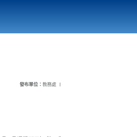
國立北門高級中學
縣市立改善校園環境計畫專區
北門高中合作社
發布單位：
教務處
|