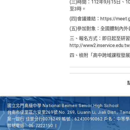
(三)時間：112年9月15日、10
至3時。
(四)會議連結：https://meet.go
(五)參加對象：全國體制內
三、報名方式：即日起至研習
http://www2.inservice.edu.t
四、檢附「高中跨域課程發展
國立北門高級中學 National Beimen Senior High School
台南市佳里區六安里269號 No. 269, Liuann Li, Jiali Dist., Taina
第一銀行 佳里分行0076249 帳號：62430090062 戶名：中等
聯絡電話
06-7222150
|