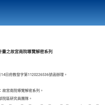
行政與教學單位
相關連結
計畫之故宮南院導覽解密系列
14日府教發字第1120226536號函辦理。
展：故宮南院導覽解密系列。
南部院區研究員團隊。