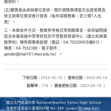
關資料。
(五)獲獎者由承辦單位安排，需於頒獎典禮當天出席受獎及
依主辦單位需求進行發表（每件得獎教案，至少需1人出
席）。
三、本案收件方式、教案參考格式等相關事宜，如有疑問請
逕洽本署高級中等學校性別平等教育資源中心（國立和美實
驗學校）陳秀卿專案助理（電話：04-7552009分機812、
傳真：04-7552380、電子郵件：
gender@mail101.nhes.edu.tw）。
下架日期：
2023-10-14
|
發佈日期：
2023-09-14
點擊率：
778
|
最後更新日期：
2023-09-14
|
國立北門高級中學 National Beimen Senior High School
台南市佳里區六安里269號 No. 269, Liuann Li, Jiali Dist.,