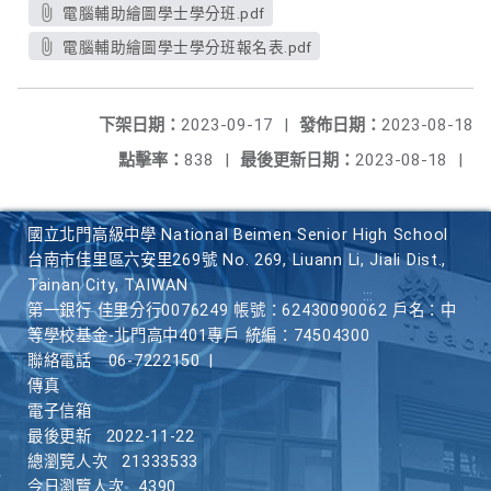
電腦輔助繪圖學士學分班.pdf
電腦輔助繪圖學士學分班報名表.pdf
下架日期：
2023-09-17
|
發佈日期：
2023-08-18
點擊率：
838
|
最後更新日期：
2023-08-18
|
國立北門高級中學 National Beimen Senior High School
台南市佳里區六安里269號 No. 269, Liuann Li, Jiali Dist.,
Tainan City, TAIWAN
第一銀行 佳里分行0076249 帳號：62430090062 戶名：中
等學校基金-北門高中401專戶 統編：74504300
聯絡電話
06-7222150
|
傳真
電子信箱
最後更新
2022-11-22
總瀏覽人次
21333533
今日瀏覽人次
4390