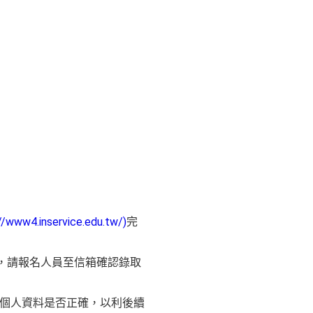
//www4.inservice.edu.tw/)
完
，請報名人員至信箱確認錄取
錄的個人資料是否正確，以利後續