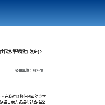
國立北門高級中學
縣市立改善校園環境計畫專區
北門高中合作社
住民族語認證加強班(9
發布單位：
教務處
|
分。在職教師擔任閩南語或客
民族語言能力認證考試合格證