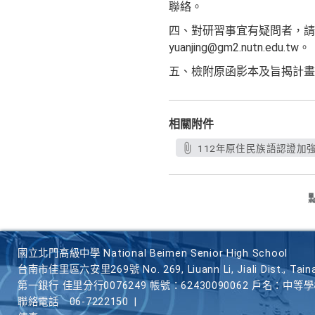
聯絡。
四、對研習事宜有疑問者，請洽
yuanjing@gm2.nutn.edu.tw。
五、檢附原函影本及旨揭計畫
相關附件
112年原住民族語認證加強班(
國立北門高級中學 National Beimen Senior High School
台南市佳里區六安里269號 No. 269, Liuann Li, Jiali Dist., Taina
第一銀行 佳里分行0076249 帳號：62430090062 戶名：中等
聯絡電話
06-7222150
|