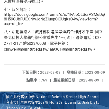
人數額滿將提前截止)。
七、報名網址：
https://docs.google.com/forms/d/e/1FAIpQLSdrPSMeDq6R
8H59GUbFUCXiNwJcNgZIuepClOUgKsO4w/viewform?
usp=sf_link
八、活動聯絡人：教育部促進產學連結合作育才平臺-國立
臺北科技大學執行辦公室葉先生/王小姐，聯絡電話：02-
2771-2171轉6023/6008，電子信箱：
chihwei@mail.ntut.edu.tw/ al9361@mail.ntut.edu.tw。
下架日期：
2023-09-08
|
發佈日期：
2023-08-09
點擊率：
769
|
最後更新日期：
2023-08-09
|
國立北門高級中學 National Beimen Senior High School
台南市佳里區六安里269號 No. 269, Liuann Li, Jiali Dist.,
Tainan City, TAIWAN