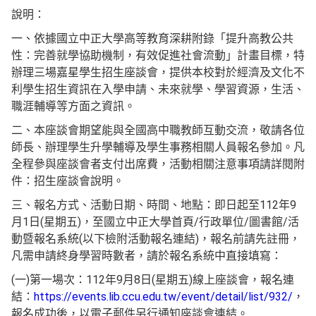
說明：
一、依據國立中正大學高等教育深耕附錄「提升高教公共
性：完善就學協助機制，有效促進社會流動」計畫目標，特
辦理三場嘉星學生招生座談會，提供本校對於經濟及文化不
利學生招生資訊在入學申請、未來就學、學習資源，生活、
職涯輔導等方面之資訊。
二、本座談會期望能與全國高中職教師互動交流，敬請各位
師長、辦理學生升學輔導及學生事務相關人員報名參加。凡
全程參與座談會者支付出席費，活動相關注意事項請詳閱附
件：招生座談會說明。
三、報名方式、活動日期、時間、地點：即日起至112年9
月1日(星期五)，至國立中正大學首頁/行政單位/圖書館/活
動暨報名系統(以下檢附活動報名連結)，報名前請先註冊，
凡需申請終身學習時數者，請於報名系統中直接填寫：
(一)第一場次：112年9月8日(星期五)線上座談會，報名連
結：
https://events.lib.ccu.edu.tw/event/detail/list/932/
，
報名成功後，以電子郵件另行通知座談會連結。