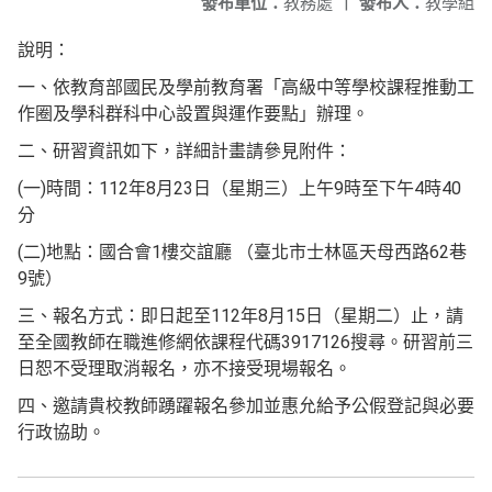
發布單位：
教務處
|
發布人：
教學組
說明：
一、依教育部國民及學前教育署「高級中等學校課程推動工
作圈及學科群科中心設置與運作要點」辦理。
二、研習資訊如下，詳細計畫請參見附件：
(一)時間：112年8月23日（星期三）上午9時至下午4時40
分
(二)地點：國合會1樓交誼廳 （臺北市士林區天母西路62巷
9號）
三、報名方式：即日起至112年8月15日（星期二）止，請
至全國教師在職進修網依課程代碼3917126搜尋。研習前三
日恕不受理取消報名，亦不接受現場報名。
四、邀請貴校教師踴躍報名參加並惠允給予公假登記與必要
行政協助。