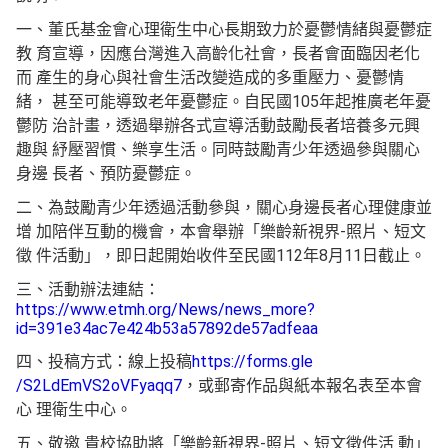
一、董氏基金會心理衛生中心長期致力於憂鬱情緒與憂鬱症
教 育宣導，因應台灣進入高齡化社會，長者會面臨因老化
而 產生的身心與社會生活改變造成的多重壓力、憂鬱情
緒， 甚至可能導致老年憂鬱症。自民國105年起推廣老年憂
鬱防 治計畫，透過舉辦各式宣導活動鼓勵長者培養多元興
趣與 紓壓習慣、樂享生活。同時鼓勵青少年透過參與關心
身邊 長者、預防憂鬱症。
二、為鼓勵青少年透過活動參與，關心身邊長者心理健康並
增 加陪伴互動的機會，本會舉辦「樂齡新視界-照片、短文
徵 件活動」，即日起開始收件至民國112年8月11日截止。
三、活動辦法連結：
https://www.etmh.org/News/news_more?
id=391e34ac7e424b53a57892de57adfeaa
四、投稿方式：線上投稿
https://forms.gle
/S2LdEmVS2oVFyaqq7
，或郵寄作品與紙本報名表至本會
心 理衛生中心。
五、敬邀 貴校協助將「樂齡新視界-照片、短文徵件活 動」