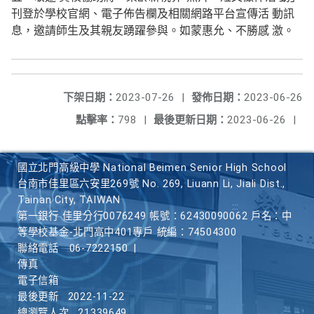
刊登於學校官網、電子佈告欄及相關網路平台宣傳活 動訊
息，邀請師生及其親友踴躍參與。如蒙惠允、不勝感 激。
下架日期：
2023-07-26
|
發佈日期：
2023-06-26
點擊率：
798
|
最後更新日期：
2023-06-26
|
國立北門高級中學 National Beimen Senior High School
台南市佳里區六安里269號 No. 269, Liuann Li, Jiali Dist.,
Tainan City, TAIWAN
第一銀行 佳里分行0076249 帳號：62430090062 戶名：中
等學校基金-北門高中401專戶 統編：74504300
聯絡電話
06-7222150
|
傳真
電子信箱
最後更新
2022-11-22
總瀏覽人次
21339649