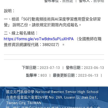
發布單位：
教務處
|
發布人：
教學組
說明：
一、檢送「5G行動寬頻技術與AI深度學習應用暨安全研習
營」 說明乙份，請依規定於期限內完成報名。
二、線上報名連結：
https://forms.gle/voTwBdnx5uPLuXHPA
（全國教師在職
進修資訊網課程代碼：3882027）。
下架日期：
2023-07-13
|
發佈日期：
2023-06-13
點擊率：
803
|
最後更新日期：
2023-06-13
|
國立北門高級中學 National Beimen Senior High School
台南市佳里區六安里269號 No. 269, Liuann Li, Jiali Dist.,
Tainan City, TAIWAN