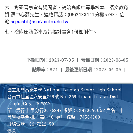
六、對研習事宜有疑問者，請洽高級中等學校本土語文教育
資 源中心蘇先生，連絡電話：(06)2133111分機5783。信
箱
supeishih@gm2.nutn.edu.tw
七、檢附原函影本及旨揭計畫各1份如附件。
下架日期：
2023-07-05
|
發佈日期：
2023-06-05
點擊率：
821
|
最後更新日期：
2023-06-05
|
國立北門高級中學 National Beimen Senior High School
台南市佳里區六安里269號 No. 269, Liuann Li, Jiali Dist.,
Tainan City, TAIWAN
第一銀行 佳里分行0076249 帳號：62430090062 戶名：中
等學校基金-北門高中401專戶 統編：74504300
聯絡電話
06-7222150
|
傳真