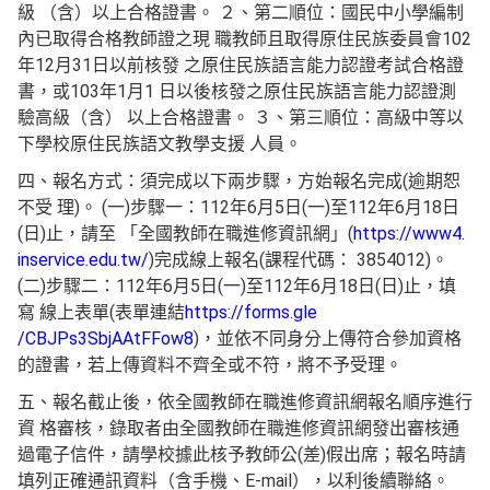
級 （含）以上合格證書。 ２、第二順位：國民中小學編制
內已取得合格教師證之現 職教師且取得原住民族委員會102
年12月31日以前核發 之原住民族語言能力認證考試合格證
書，或103年1月1 日以後核發之原住民族語言能力認證測
驗高級（含） 以上合格證書。 ３、第三順位：高級中等以
下學校原住民族語文教學支援 人員。
四、報名方式：須完成以下兩步驟，方始報名完成(逾期恕
不受 理)。 (一)步驟一：112年6月5日(一)至112年6月18日
(日)止，請至 「全國教師在職進修資訊網」(
https://www4.
inservice.edu.tw/
)完成線上報名(課程代碼： 3854012)。
(二)步驟二：112年6月5日(一)至112年6月18日(日)止，填
寫 線上表單(表單連結
https://forms.gle
/CBJPs3SbjAAtFFow8
)，並依不同身分上傳符合參加資格
的證書，若上傳資料不齊全或不符，將不予受理。
五、報名截止後，依全國教師在職進修資訊網報名順序進行
資 格審核，錄取者由全國教師在職進修資訊網發出審核通
過電子信件，請學校據此核予教師公(差)假出席；報名時請
填列正確通訊資料（含手機、E-mail），以利後續聯絡。