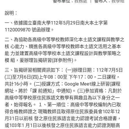
發布單位：
教務處
|
發布人：
教學組
說明：
一、依據國立臺南大學112年5月29日南大本土字第
1120009870 號函辦理。
二、為協助各高級中等學校教師深化本土語文課程與教學之
核 心能力、精進各高級中等學校教師本土語文活用之基本
能 力並建置高級中等學校本土語文課程設計與教學策略之
模 組，爰辦理旨揭研習(詳參附件)。
三、旨揭研習相關資訊如下： (一)辦理日期：112年7月5日
(三)至7月6日(四)上午08：00至 下午17：00，二日課程，
共計16小時。 (二)授課方式：Google Meet線上研習(課程
網址，將於「課 前通知」中通知)。 (三)參加資格：凡對於
高級中等學校原住民族語文教學有興趣且為以下身分之一
者，始得報名。 １、第一順位：高級中等學校編制內已取
得合格教師證之 現職教師且取得原住民族委員會102年12
月31日以前核 發之原住民族語言能力認證考試合格證書，
或103年1 月1日以後核發之原住民族語言能力認證測驗高