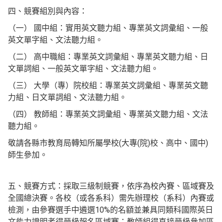
四、競賽組別與內容：
（一） 國中組：實用英文聽力組、專業英文詞彙組、一般
英文單字組、文法聽力組。
（二） 高中職組：專業英文詞彙組、專業英文聽力組、日
文單詞組、一般英文單字組、文法聽力組。
（三） 大學（專）院校組：專業英文詞彙組、專業英文聽
力組、日文單詞組、文法聽力組。
（四） 教師組：專業英文詞彙組、專業英文聽力組、文法
聽力組。
敬請各縣市教育局轉知所屬學校(大專(院)校、高中、國中)
師生參加。
五、競賽方式：採取三級制競賽，依序為校內賽、區域賽及
全國總決賽。各校（或各系科）需先辦理校（系科）內賽或
檢測，由參賽選手中遴選10%的名額並兼具同類科國際英日
文能力證明者得晉級報名區域賽；教師組得直接晉級參加區